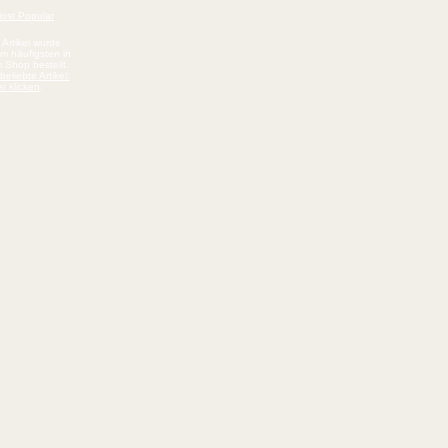
 Artikel wurde
am häufigsten in
 Shop bestellt.
beliebte Artikel:
er klicken
.