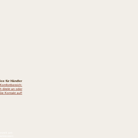
ice für Händler
 Komfortbereich:
h direkt an oder
ie Kontakt auf!
erzeit am
iebtesten: