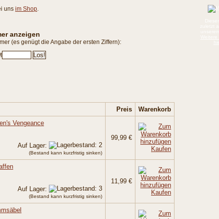
ei uns
im Shop
.
Dieser
zuletzt 
unserem
mer anzeigen
Weitere 
r (es genügt die Angabe der ersten Ziffern):
hi
M
Preis
Warenkorb
ren's Vengeance
99,99 €
Auf Lager:
Kaufen
(Bestand kann kurzfristig sinken)
affen
11,99 €
Auf Lager:
Kaufen
(Bestand kann kurzfristig sinken)
mmsäbel