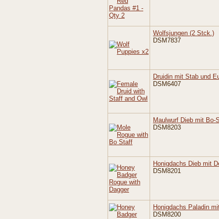
Wolfsjungen (2 Stck.)
DSM7837
Druidin mit Stab und E
DSM6407
Maulwurf Dieb mit Bo-
DSM8203
Honigdachs Dieb mit D
DSM8201
Honigdachs Paladin mi
DSM8200