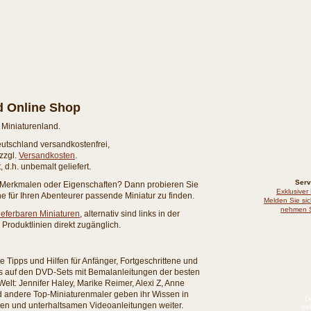
d Online Shop
 Miniaturenland.
eutschland versandkostenfrei,
zzgl.
Versandkosten
.
 d.h. unbemalt geliefert.
Serv
n Merkmalen oder Eigenschaften? Dann probieren Sie
Exklusiver
e für Ihren Abenteurer passende Miniatur zu finden.
Melden Sie sic
nehmen S
ieferbaren Miniaturen
, alternativ sind links in der
Produktlinien direkt zugänglich.
 Tipps und Hilfen für Anfänger, Fortgeschrittene und
 es auf den DVD-Sets mit Bemalanleitungen der besten
Welt: Jennifer Haley, Marike Reimer, Alexi Z, Anne
d andere Top-Miniaturenmaler geben ihr Wissen in
D
en und unterhaltsamen Videoanleitungen weiter.
bel