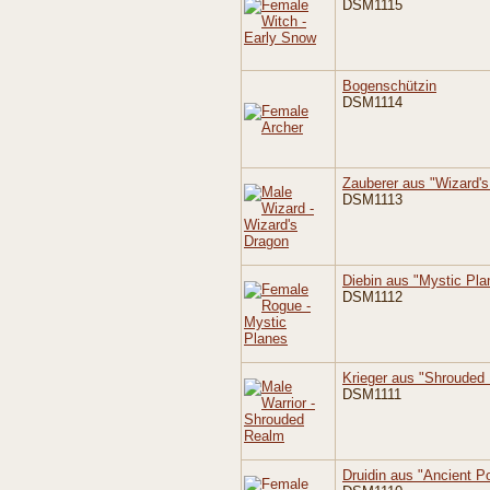
DSM1115
Bogenschützin
DSM1114
Zauberer aus "Wizard's
DSM1113
Diebin aus "Mystic Pla
DSM1112
Krieger aus "Shrouded
DSM1111
Druidin aus "Ancient P