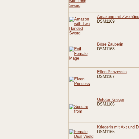
Amazone mit Zweihänd
DSM1169
Böse Zauberin
DSM1168
Elfen-Prinzessin
DSM1167
Untoter Krieger
DSM1166
Kriegerin mit Axt und D
DSM1165