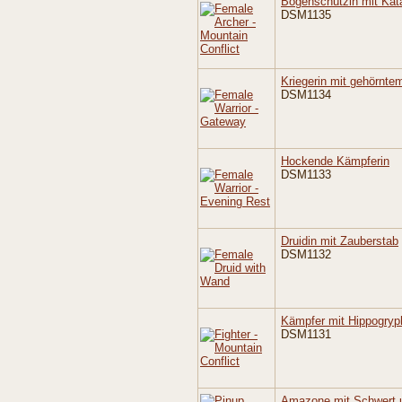
Bogenschützin mit Kat
DSM1135
Kriegerin mit gehörnt
DSM1134
Hockende Kämpferin
DSM1133
Druidin mit Zauberstab
DSM1132
Kämpfer mit Hippogryp
DSM1131
Amazone mit Schwert 