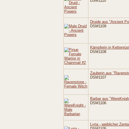
DSM1110
Druide aus "Ancient P
DSM1109
Kämpferin in Kettenrüs
DSM1108
Zauberin aus "Ravenst
DSM1107
Barbar aus "WereKnigh
DSM1106
Lyria - weiblicher Zenta
DSM1105