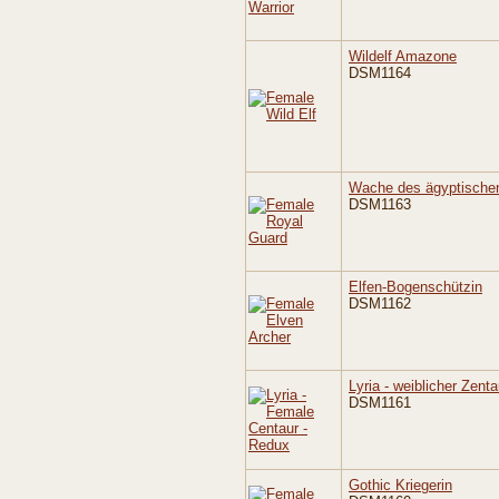
Wildelf Amazone
DSM1164
Wache des ägyptische
DSM1163
Elfen-Bogenschützin
DSM1162
Lyria - weiblicher Zenta
DSM1161
Gothic Kriegerin