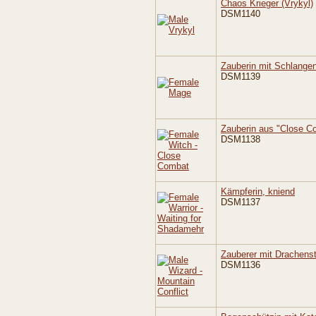
Chaos Krieger (Vrykyl)
DSM1140
Zauberin mit Schlange
DSM1139
Zauberin aus "Close C
DSM1138
Kämpferin, kniend
DSM1137
Zauberer mit Drachens
DSM1136