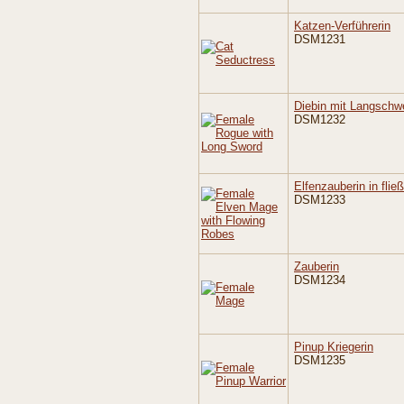
Katzen-Verführerin
DSM1231
Diebin mit Langschw
DSM1232
Elfenzauberin in fli
DSM1233
Zauberin
DSM1234
Pinup Kriegerin
DSM1235