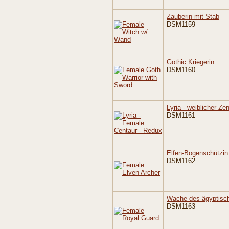
Zauberin mit Stab
DSM1159
Gothic Kriegerin
DSM1160
Lyria - weiblicher Ze
DSM1161
Elfen-Bogenschützin
DSM1162
Wache des ägyptisc
DSM1163