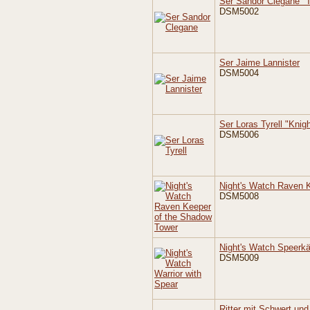
Ser Sandor Clegane "
DSM5002
Ser Jaime Lannister
DSM5004
Ser Loras Tyrell "Knig
DSM5006
Night's Watch Raven 
DSM5008
Night's Watch Speerk
DSM5009
Ritter mit Schwert und