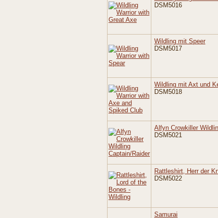
DSM5016
Wildling mit Speer
DSM5017
Wildling mit Axt und K
DSM5018
Alfyn Crowkiller Wildli
DSM5021
Rattleshirt, Herr der K
DSM5022
Samurai