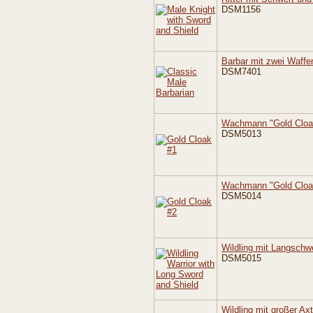
DSM1156
Barbar mit zwei Waffe
DSM7401
Wachmann "Gold Cloak
DSM5013
Wachmann "Gold Cloak
DSM5014
Wildling mit Langschw
DSM5015
Wildling mit großer Axt