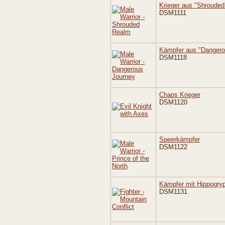
Krieger aus "Shroude
DSM1111
Kämpfer aus "Dangero
DSM1118
Chaos Krieger
DSM1120
Speerkämpfer
DSM1122
Kämpfer mit Hippogryp
DSM1131