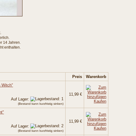
.
rlich.
er 14 Jahren.
ht enthalten.
Preis
Warenkorb
 Witch"
11,99 €
Auf Lager:
Kaufen
(Bestand kann kurzfristig sinken)
ht"
11,99 €
Auf Lager:
Kaufen
(Bestand kann kurzfristig sinken)